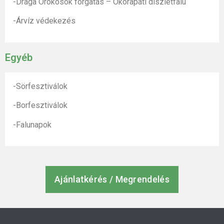
-Drága Örökösök forgatás – Ökörapáti díszletfalu
-Árvíz védekezés
Egyéb
-Sörfesztiválok
-Borfesztiválok
-Falunapok
Ajánlatkérés / Megrendelés