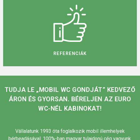
REFERENCIÁK
TUDJA LE „MOBIL WC GONDJÁT” KEDVEZŐ
ÁRON ÉS GYORSAN. BÉRELJEN AZ EURO
WC-NÉL KABINOKAT!
Vállalatunk 1993 óta foglalkozik mobil illemhelyek
bérbeadásával. 100%-ban magyar tulajdonú cég vagyunk.